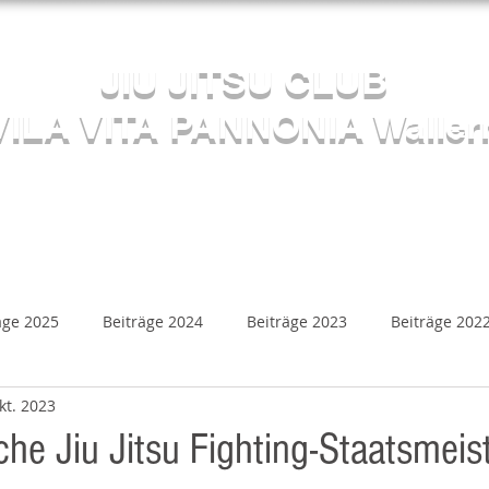
Herzlich willkommen beim
JIU JITSU CLUB
VILA VITA PANNONIA Waller
Sektion JUDO
s
Kalender
Mediathek
Beiträge
Kontakt
äge 2025
Beiträge 2024
Beiträge 2023
Beiträge 202
kt. 2023
Beiträge 2018
Beiträge 2017
Beiträge 2016
B
che Jiu Jitsu Fighting-Staatsmeis