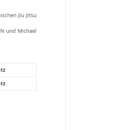
chen Jiu Jitsu 
N und Michael 
atz
atz