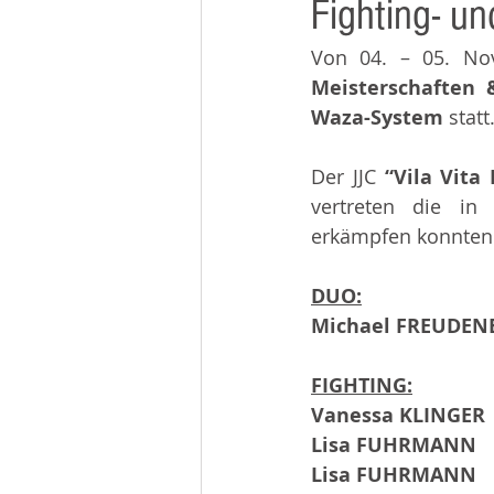
Fighting- u
Beiträge 2014
Infos
Von 04. – 05. No
Meisterschaften &
Waza-System 
statt.
Der JJC 
“Vila Vita
vertreten die in
erkämpfen konnten
DUO:
Michael FREUDENB
FIGHTING:
Vanessa KLINGER
Lisa FUHRMANN
Lisa FUHRMANN