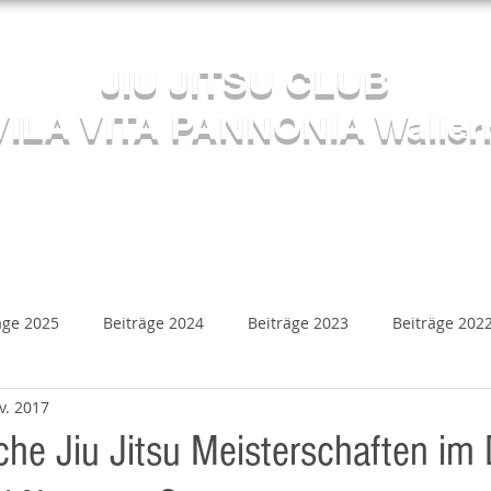
Herzlich willkommen beim
JIU JITSU CLUB
VILA VITA PANNONIA Waller
Sektion JUDO
s
Kalender
Mediathek
Beiträge
Kontakt
äge 2025
Beiträge 2024
Beiträge 2023
Beiträge 202
v. 2017
Beiträge 2018
Beiträge 2017
Beiträge 2016
B
che Jiu Jitsu Meisterschaften im 