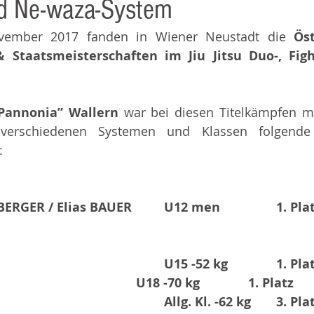
nd Ne-waza-System
vember 2017 fanden in Wiener Neustadt die
 Öst
 Staatsmeisterschaften im Jiu Jitsu Duo-, Figh
 
 Pannonia” Wallern 
war bei diesen Titelkämpfen m
 verschiedenen Systemen und Klassen folgende P
:
ERGER / Elias BAUER
U12 men
1. Pla
U15 -52 kg
1. Pla
U18 -70 kg
1. Platz
Allg. Kl. -62 kg
3. Pla