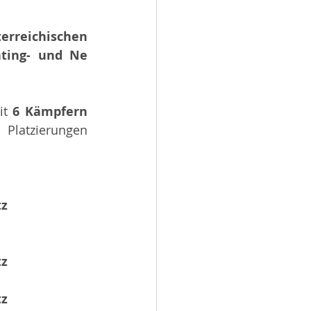
erreichischen 
ting- und Ne 
it 
6 Kämpfern 
latzierungen 
tz
tz
tz