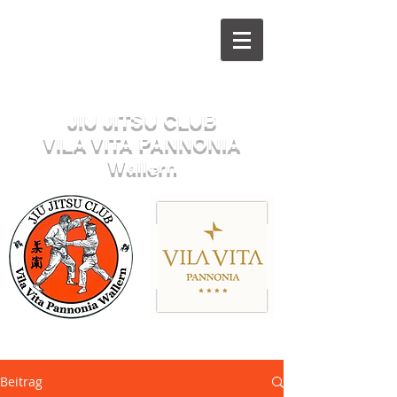
Herzlich willkommen beim
JIU JITSU CLUB
VILA VITA PANNONIA
Wallern
Sektion JUDO
Beitrag