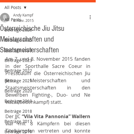
All Posts
Andy Kampf
All Posts
8. Nov. 2015
Österreichische Jiu Jitsu
Beiträge 2026
Meisterschaften und
Beiträge 2025
Staatsmeisterschaften
Beiträge 2024
Am 7. und 8. November 2015 fanden 
Beiträge 2023
in der Sporthalle Sacre Coeur in 
Beiträge 2022
Pressbaum die Österreichischen Jiu 
Jitsu Meisterschaften und 
Beiträge 2021
Staatsmeisterschaften in den 
Beiträge 2020
Bewerben Fighting-, Duo- und Ne 
Beiträge 2019
waza (Bodenkampf) statt.
Beiträge 2018
Der JJC 
“Vila Vita Pannonia” Wallern 
Beiträge 2017
war mit 8 Kämpfern bei diesen 
Titelkämpfen vertreten und konnte 
Beiträge 2016