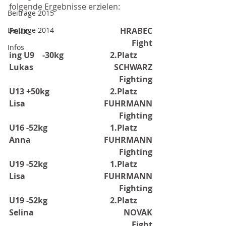
folgende Ergebnisse erzielen:
Beiträge 2015
Beiträge 2014
Felix HRABEC
Fight
Infos
ing U9
-30kg
2.Platz
Lukas SCHWARZ
Fighting 
U13 +50kg
2.Platz
Lisa FUHRMANN
Fighting 
U16 -52kg
1.Platz
Anna FUHRMANN
Fighting 
U19 -52kg
1.Platz
Lisa FUHRMANN
Fighting 
U19 -52kg
2.Platz
Selina NOVAK
Fight