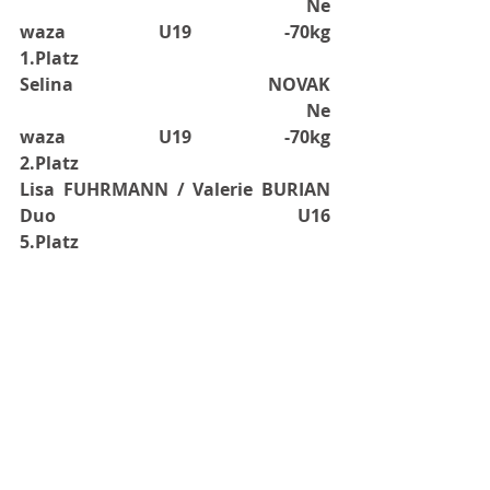
Ne 
waza U19 -70kg
1.Platz
Selina NOVAK
Ne 
waza U19 -70kg
2.Platz
Lisa FUHRMANN / Valerie BURIAN
Duo U16
5.Platz
Insgesamt konnten die Vila Vita 
Pannonia-Kämpfer also 8x Gold, 5x 
Silber und einen 5. Platz nach Wallern 
holen.