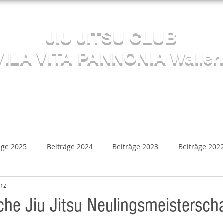
Herzlich willkommen beim
JIU JITSU CLUB
VILA VITA PANNONIA Waller
Sektion JUDO
s
Kalender
Mediathek
Beiträge
Kontakt
äge 2025
Beiträge 2024
Beiträge 2023
Beiträge 202
rz
Beiträge 2018
Beiträge 2017
Beiträge 2016
B
che Jiu Jitsu Neulingsmeistersch