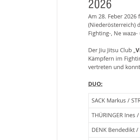
2026
Beiträge 2014
Infos
Am 28. Feber 2026 
(Niederösterreich) 
Fighting-, Ne waza- 
Der Jiu Jitsu Club „
V
Kämpfern im Fighti
vertreten und konnt
DUO:
SACK Markus / ST
THÜRINGER Ines /
DENK Bendedikt /