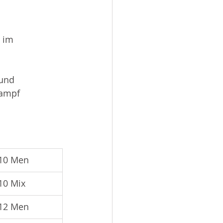
n im
 und
kampf
10 Men
10 Mix
12 Men