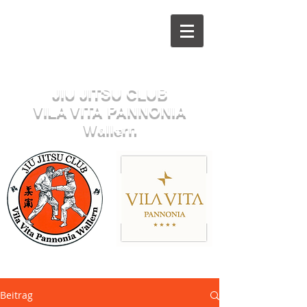
Herzlich willkommen beim
JIU JITSU CLUB
VILA VITA PANNONIA
Wallern
Sektion JUDO
Beitrag