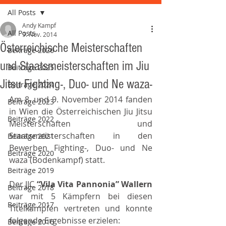
All Posts
Andy Kampf
All Posts
9. Nov. 2014
Österreichische Meisterschaften
Beiträge 2026
und Staatsmeisterschaften im Jiu
Beiträge 2025
Jitsu Fighting-, Duo- und Ne waza-
Beiträge 2024
Am 8. und 9. November 2014 fanden 
Beiträge 2023
in Wien die Österreichischen Jiu Jitsu 
Beiträge 2022
Meisterschaften und 
Staatsmeisterschaften in den 
Beiträge 2021
Bewerben Fighting-, Duo- und Ne 
Beiträge 2020
waza (Bodenkampf) statt.
Beiträge 2019
Der JJC 
“Vila Vita Pannonia” Wallern 
Beiträge 2018
war mit 5 Kämpfern bei diesen 
Beiträge 2017
Titelkämpfen vertreten und konnte 
folgende Ergebnisse erzielen:
Beiträge 2016