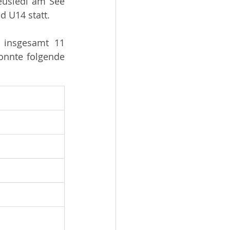
usiedl am See 
d U14 statt.
 insgesamt 11 
onnte folgende 