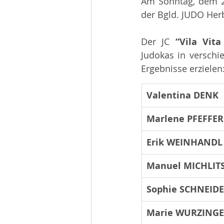
Am Sonntag, dem 20
Beiträge 2014
Infos
der Bgld. JUDO Herb
Der JC 
“Vila Vit
Judokas
in verschi
Ergebnisse erzielen
Valentina DENK
Marlene PFEFFER
Erik WEINHANDL
Manuel MICHLIT
Sophie SCHNEID
Marie WURZING