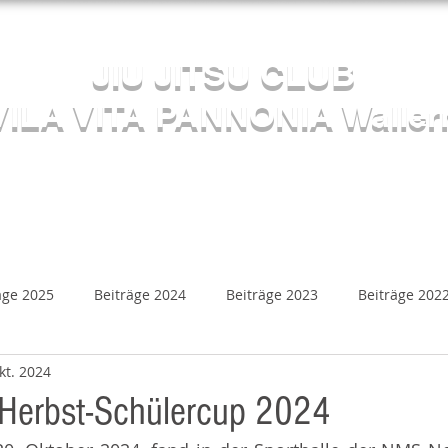
Herzlich willkommen beim
JIU JITSU CLUB
VILA VITA PANNONIA Waller
Sektion JUDO
s
Kalender
Mediathek
Beiträge
Kontakt
äge 2025
Beiträge 2024
Beiträge 2023
Beiträge 202
kt. 2024
Beiträge 2018
Beiträge 2017
Beiträge 2016
B
Herbst-Schülercup 2024