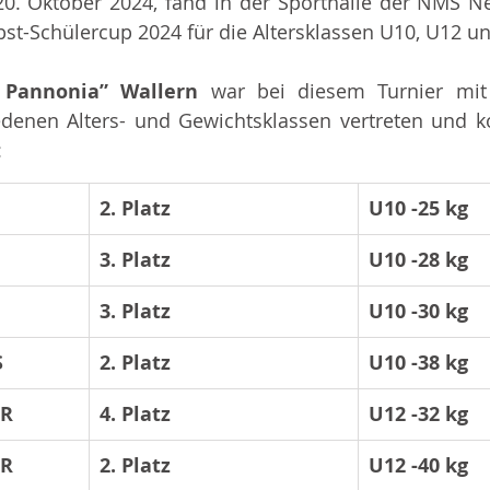
. Oktober 2024, fand in der Sporthalle der NMS Ne
st-Schülercup 2024 für die Altersklassen U10, U12 un
a Pannonia” Wallern 
war bei diesem Turnier mit
edenen Alters- und Gewichtsklassen vertreten und k
:
2. Platz
U10 -25 kg
3. Platz
U10 -28 kg
3. Platz
U10 -30 kg
S
2. Platz
U10 -38 kg
ER
4. Platz
U12 -32 kg
ER
2. Platz
U12 -40 kg