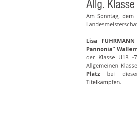
Allg. Klasse
Beiträge 2014
Infos
Am Sonntag, dem 1
Landesmeisterschaft
Lisa FUHRMANN
Pannonia“ Waller
der Klasse U18 -7
Allgemeinen Klasse
Platz 
bei diese
Titelkämpfen.