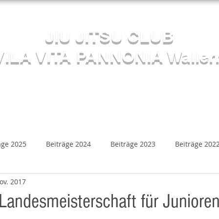
Herzlich willkommen beim
JIU JITSU CLUB
VILA VITA PANNONIA Waller
Sektion JUDO
s
Kalender
Mediathek
Beiträge
Kontakt
äge 2025
Beiträge 2024
Beiträge 2023
Beiträge 202
ov. 2017
Beiträge 2018
Beiträge 2017
Beiträge 2016
B
Landesmeisterschaft für Juniore