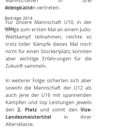
Mannschaften in drei 
Altersklassen vertreten.
Beiträge 2015
Beiträge 2014
Für unsere Mannschaft U10, in der 
Infos
einige zum ersten Mal an einem Judo-
Wettkampf teilnahmen, reichte es 
trotz toller Kämpfe dieses Mal noch 
nicht für einen Stockerlplatz, konnten 
aber wichtige Erfahrungen für die 
Zukunft sammeln.
In weiterer Folge sicherten sich aber 
sowohl die Mannschaft der U12 als 
auch jene der U16 mit spannenden 
Kämpfen und top Leistungen jeweils 
den 
2. Platz 
und somit den 
Vize-
Landesmeistertitel 
in ihrer 
Altersklasse.