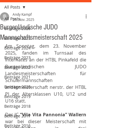
All Posts
Andy Kampf
All Posts
24. Nov. 2025
Burgenländische JUDO
Beiträge 2026
Mannschaftsmeisterschaft 2025
Beiträge 2025
Am Sonntag, dem 23. November 
Beiträge 2024
2025, fanden im Turnsaal des 
Beiträge 2023
Internates an der HTBL Pinkafeld die 
Burgenländischen JUDO 
Beiträge 2022
Landesmeisterschaften für 
Beiträge 2021
Schülermannschaften 
Beiträge 2020
andesmeisterschaft nerstr. der HTBL 
PI der Altersklassen U10, U12 und 
Beiträge 2019
U16 statt.
Beiträge 2018
Der JC 
“Vila Vita Pannonia” Wallern 
Beiträge 2017
war bei dieser Meisterschaft mit 
Beiträge 2016