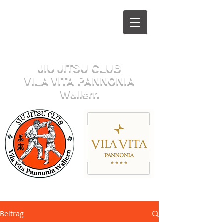
Herzlich willkommen beim
JIU JITSU CLUB
VILA VITA PANNONIA
Wallern
Sektion JUDO
Beitrag