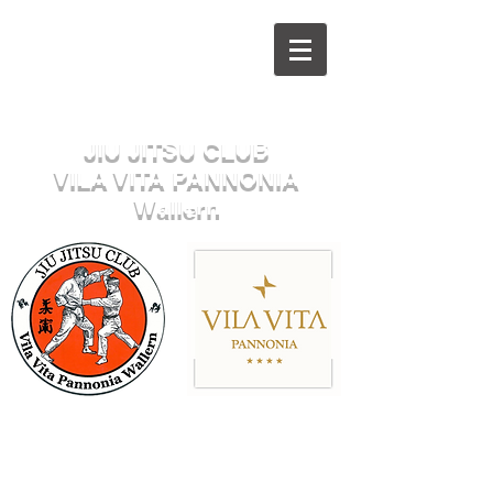
Herzlich willkommen beim
JIU JITSU CLUB
VILA VITA PANNONIA
Wallern
Sektion JUDO
Impressum