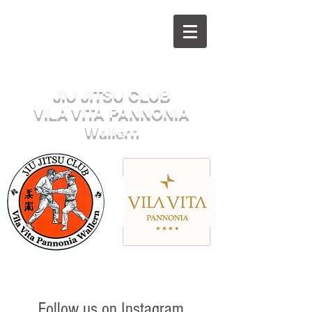
Herzlich willkommen beim
JIU JITSU CLUB
VILA VITA PANNONIA
Wallern
Sektion JUDO
Follow us on Instagram