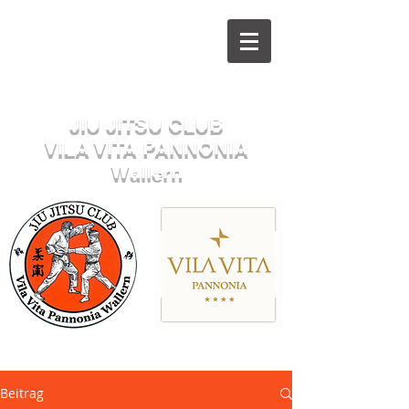
Herzlich willkommen beim
JIU JITSU CLUB
VILA VITA PANNONIA
Wallern
Sektion JUDO
Beitrag