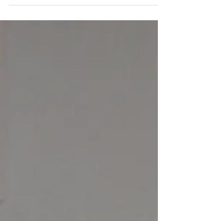
Geschwisterpaar Sabine KAMPF /
Ferdinand FUHRMANN vom Jiu Jitsu Club
„Vila Vita Pannonia“ Wallern im...