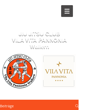
Herzlich willkommen beim
JIU JITSU CLUB
VILA VITA PANNONIA
Wallern
Sektion JUDO
Beiträge