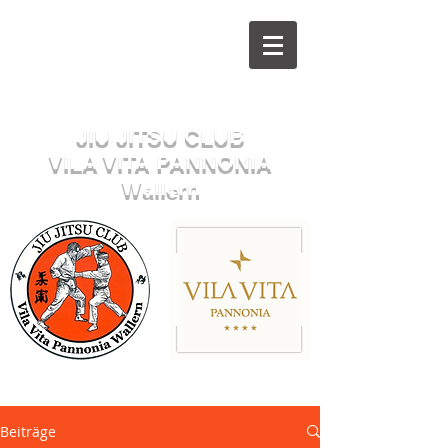
Herzlich willkommen beim
JIU JITSU CLUB
VILA VITA PANNONIA
Wallern
Sektion JUDO
Beiträge