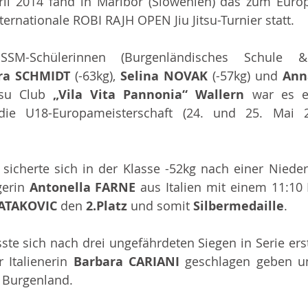
il 2014 fand in Maribor (Slowenien) das zum Europ
ternationale ROBI RAJH OPEN Jiu Jitsu-Turnier statt.
SM-Schülerinnen (Burgenländisches Schule & 
ra SCHMIDT 
(-63kg), 
Selina NOVAK 
(-57kg) und 
tsu Club 
„Vila Vita Pannonia“ Wallern 
war es e
die U18-Europameisterschaft (24. und 25. Mai 2
 
sicherte sich in der Klasse -52kg nach einer Nieder
erin 
Antonella FARNE 
aus Italien mit einem 11:10 E
ATAKOVIC 
den 
2.Platz 
und somit 
Silbermedaille
.
ste sich nach drei ungefährdeten Siegen in Serie er
 Italienerin 
Barbara CARIANI 
geschlagen geben un
 Burgenland.