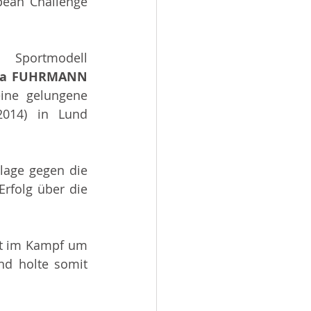
ean Challenge 
Sportmodell 
Anna FUHRMANN 
ine gelungene 
014) in Lund 
lage gegen die 
rfolg über die 
st im Kampf um 
d holte somit 