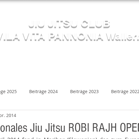
Herzlich willkommen beim
JIU JITSU CLUB
VILA VITA PANNONIA Waller
Sektion JUDO
s
Kalender
Mediathek
Beiträge
Kontakt
äge 2025
Beiträge 2024
Beiträge 2023
Beiträge 202
pr. 2014
Beiträge 2018
Beiträge 2017
Beiträge 2016
B
tionales Jiu Jitsu ROBI RAJH OP