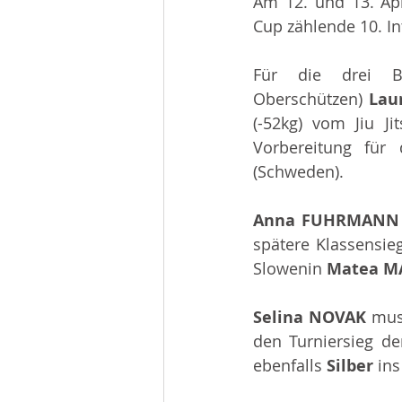
Am 12. und 13. Apr
Beiträge 2014
Infos
Cup zählende 10. In
Für die drei BS
Oberschützen) 
Lau
(-52kg) vom Jiu Ji
Vorbereitung für 
(Schweden).
Anna FUHRMANN
spätere Klassensieg
Slowenin 
Matea M
Selina NOVAK 
mus
den Turniersieg der
ebenfalls 
Silber 
ins