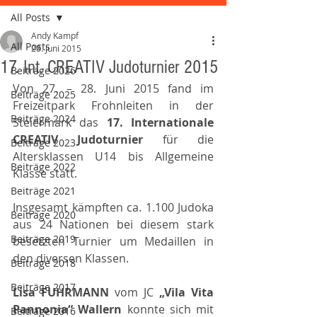
All Posts
Andy Kampf
All Posts
28. Juni 2015
17. Int. CREATIV Judoturnier 2015
Beiträge 2026
Von 27. – 28. Juni 2015 fand im 
Beiträge 2025
Freizeitpark Frohnleiten in der 
Beiträge 2024
Steiermark das 
17. Internationale 
CREATIV Judoturnier 
für die 
Beiträge 2023
Altersklassen U14 bis Allgemeine 
Beiträge 2022
Klasse statt.
Beiträge 2021
Insgesamt kämpften ca. 1.100 Judoka 
Beiträge 2020
aus 24 Nationen bei diesem stark 
Beiträge 2019
besetzten Turnier um Medaillen in 
den diversen Klassen.
Beiträge 2018
Beiträge 2017
Lisa FUHRMANN 
vom JC 
„Vila Vita 
Pannonia“ Wallern 
konnte sich mit 
Beiträge 2016