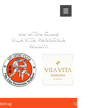
Herzlich willkommen beim
JIU JITSU CLUB
VILA VITA PANNONIA
Wallern
Sektion JUDO
Beitrag