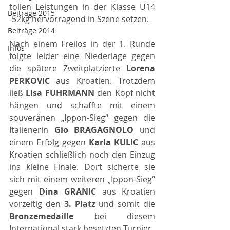
tollen Leistungen in der Klasse U14 
Beiträge 2015
-52kg hervorragend in Szene setzen.
Beiträge 2014
Nach einem Freilos in der 1. Runde 
Infos
folgte leider eine Niederlage gegen 
die spätere Zweitplatzierte 
Lorena 
PERKOVIC 
aus Kroatien. Trotzdem 
ließ
 Lisa FUHRMANN 
den Kopf nicht 
hängen und schaffte mit einem 
souveränen „Ippon-Sieg“ gegen die 
Italienerin 
Gio BRAGAGNOLO 
und 
einem Erfolg gegen 
Karla KULIC 
aus 
Kroatien schließlich noch den Einzug 
ins kleine Finale. Dort sicherte sie 
sich mit einem weiteren „Ippon-Sieg“ 
gegen 
Dina GRANIC 
aus Kroatien 
vorzeitig den 
3. Platz 
und somit die 
Bronzemedaille 
bei diesem 
International stark besetzten Turnier.