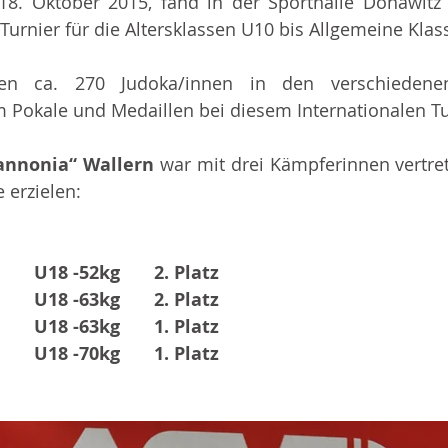
8. Oktober 2015, fand in der Sporthalle Donawitz 
Turnier für die Altersklassen U10 bis Allgemeine Klass
en ca. 270 Judoka/innen in den verschiedenen
 Pokale und Medaillen bei diesem Internationalen Tu
Pannonia“ Wallern 
war mit drei Kämpferinnen vertre
 erzielen:
U18 -52kg
2. Platz
U18 -63kg
2. Platz
U18 -63kg
1. Platz
U18 -70kg
1. Platz