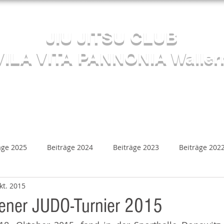
Herzlich willkommen beim
JIU JITSU CLUB
VILA VITA PANNONIA Waller
Sektion JUDO
s
Kalender
Mediathek
Beiträge
Kontakt
äge 2025
Beiträge 2024
Beiträge 2023
Beiträge 202
kt. 2015
Beiträge 2018
Beiträge 2017
Beiträge 2016
B
bener JUDO-Turnier 2015