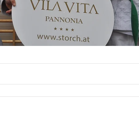
nonia Wallern created with
Wix.com