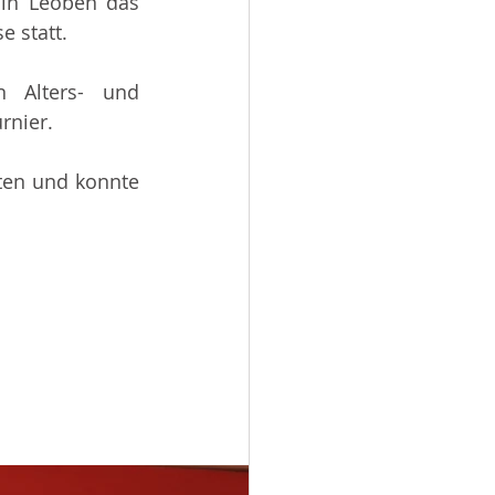
in Leoben das 
e statt.
 Alters- und 
rnier.
ten und konnte 