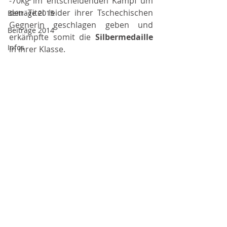
-70kg im entscheidenden Kampf um 
den Titel leider ihrer Tschechischen 
Beiträge 2015
Gegnerin geschlagen geben und 
Beiträge 2014
erkämpfte somit die 
Silbermedaille 
Infos
in ihrer Klasse.
Beiträge 2016