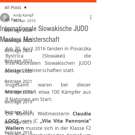
All Posts
Andy Kampf
All Posts
30. Apr. 2016
Internationale Slowakische JUDO
Beiträge 2026
Masters Meisterschaft
Beiträge 2025
Am 30. April 2016 fanden in Povaszka 
Beiträge 2024
Bystrica (Slowakei) die 
Beiträge 2023
Internationalen Slowakischen JUDO 
Masters Meisterschaften statt.
Beiträge 2022
Beiträge 2021
Insgesamt waren bei dieser 
Beiträge 2020
Meisterschaft etwa 100 Kämpfer aus 
9 Nationen am Start.
Beiträge 2019
Beiträge 2018
Die Masters Weltmeisterin 
Claudia 
LOOS
 vom JC 
„Vila Vita Pannonia“ 
Beiträge 2017
Wallern 
musste sich in der Klasse F2 
Beiträge 2016