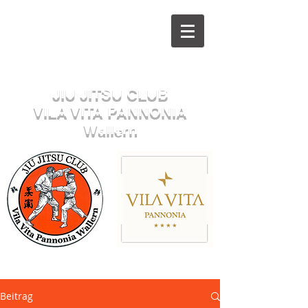
Herzlich willkommen beim
JIU JITSU CLUB
VILA VITA PANNONIA
Wallern
Sektion JUDO
Beitrag