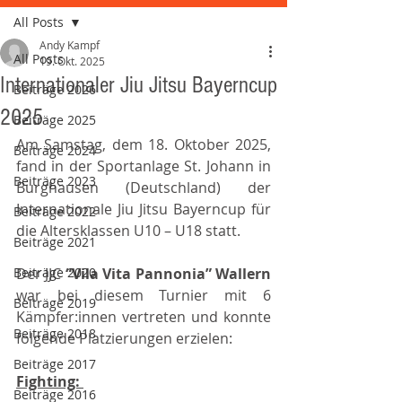
All Posts
Andy Kampf
All Posts
19. Okt. 2025
Internationaler Jiu Jitsu Bayerncup
Beiträge 2026
2025
Beiträge 2025
Am Samstag, dem 18. Oktober 2025, 
Beiträge 2024
fand in der Sportanlage St. Johann in 
Beiträge 2023
Burghausen (Deutschland) der 
Internationale Jiu Jitsu Bayerncup für 
Beiträge 2022
die Altersklassen U10 – U18 statt.
Beiträge 2021
Beiträge 2020
Der JJC 
“Vila Vita Pannonia” Wallern 
war bei diesem Turnier mit 6 
Beiträge 2019
Kämpfer:innen vertreten und konnte 
Beiträge 2018
folgende Platzierungen erzielen:
Beiträge 2017
Fighting: 
Beiträge 2016