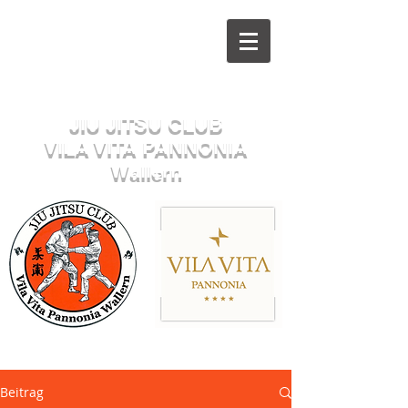
Herzlich willkommen beim
JIU JITSU CLUB
VILA VITA PANNONIA
Wallern
Sektion JUDO
Beitrag