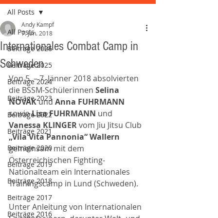
All Posts
Andy Kampf
All Posts
7. Jan. 2018
Internationales Combat Camp in
Beiträge 2026
Schweden
Beiträge 2025
Von 5. – 7. Jänner 2018 absolvierten 
Beiträge 2024
die BSSM-Schülerinnen 
Selina 
Beiträge 2023
NOVAK 
und 
Anna FUHRMANN 
sowie 
Lisa FUHRMANN 
und 
Beiträge 2022
Vanessa KLINGER 
vom Jiu Jitsu Club 
Beiträge 2021
„Vila Vita Pannonia“ Wallern 
Beiträge 2020
gemeinsam mit dem 
Österreichischen Fighting-
Beiträge 2019
Nationalteam ein Internationales 
Beiträge 2018
Trainingscamp in Lund (Schweden).
Beiträge 2017
Unter Anleitung von Internationalen 
Beiträge 2016