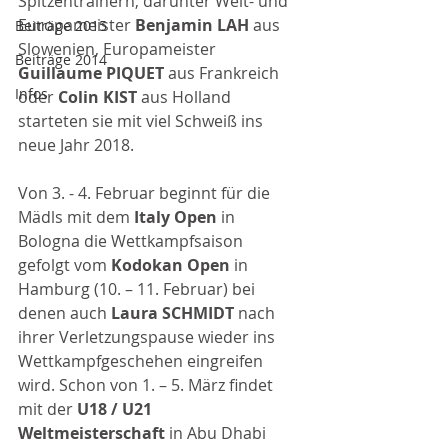
Spitzentrainern, darunter Welt- und 
Europameister 
Benjamin LAH 
aus 
Beiträge 2015
Slowenien, Europameister 
Beiträge 2014
Guillaume PIQUET 
aus Frankreich 
Infos
oder 
Colin KIST 
aus Holland 
starteten sie mit viel Schweiß ins 
neue Jahr 2018. 
Von 3. - 4. Februar beginnt für die 
Mädls mit dem 
Italy Open 
in 
Bologna die Wettkampfsaison 
gefolgt vom 
Kodokan Open 
in 
Hamburg (10. – 11. Februar) bei 
denen auch 
Laura SCHMIDT 
nach 
ihrer Verletzungspause wieder ins 
Wettkampfgeschehen eingreifen 
wird. Schon von 1. – 5. März findet 
mit der 
U18 / U21 
Weltmeisterschaft 
in Abu Dhabi 