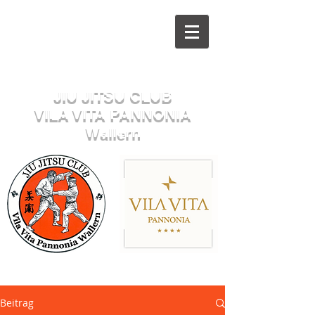
Herzlich willkommen beim
JIU JITSU CLUB
VILA VITA PANNONIA
Wallern
Sektion JUDO
Beitrag