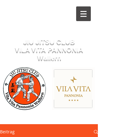
Herzlich willkommen beim
JIU JITSU CLUB
VILA VITA PANNONIA
Wallern
Sektion JUDO
Beitrag