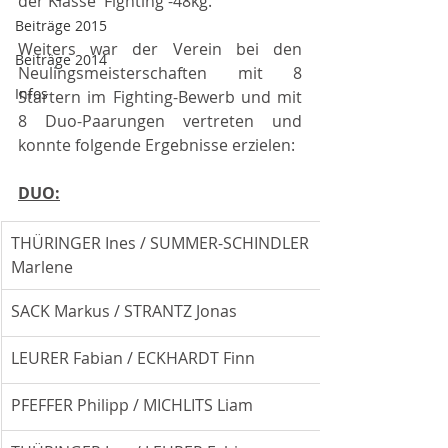
der Klasse  Fighting -48kg.
Beiträge 2015
Weiters war der Verein bei den 
Beiträge 2014
Neulingsmeisterschaften mit 8 
Infos
Startern im Fighting-Bewerb und mit 
8 Duo-Paarungen vertreten und 
konnte folgende Ergebnisse erzielen:
DUO:
THÜRINGER Ines / SUMMER-SCHINDLER 
Marlene
SACK Markus / STRANTZ Jonas
LEURER Fabian / ECKHARDT Finn
PFEFFER Philipp / MICHLITS Liam