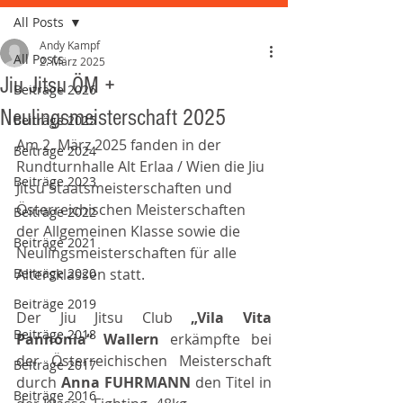
All Posts
Andy Kampf
All Posts
2. März 2025
Jiu Jitsu ÖM +
Beiträge 2026
Neulingsmeisterschaft 2025
Beiträge 2025
Am 2. März 2025 fanden in der 
Beiträge 2024
Rundturnhalle Alt Erlaa / Wien die Jiu 
Beiträge 2023
Jitsu Staatsmeisterschaften und 
Österreichischen Meisterschaften 
Beiträge 2022
der Allgemeinen Klasse sowie die 
Beiträge 2021
Neulingsmeisterschaften für alle 
Beiträge 2020
Altersklassen statt.
Beiträge 2019
Der Jiu Jitsu Club 
„Vila Vita 
Beiträge 2018
Pannonia“ Wallern 
erkämpfte bei 
der Österreichischen Meisterschaft 
Beiträge 2017
durch 
Anna
FUHRMANN
 den Titel in 
Beiträge 2016