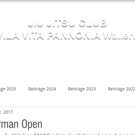
Herzlich willkommen beim
JIU JITSU CLUB
VILA VITA PANNONIA Waller
Sektion JUDO
s
Kalender
Mediathek
Beiträge
Kontakt
äge 2025
Beiträge 2024
Beiträge 2023
Beiträge 202
t. 2017
Beiträge 2018
Beiträge 2017
Beiträge 2016
B
erman Open