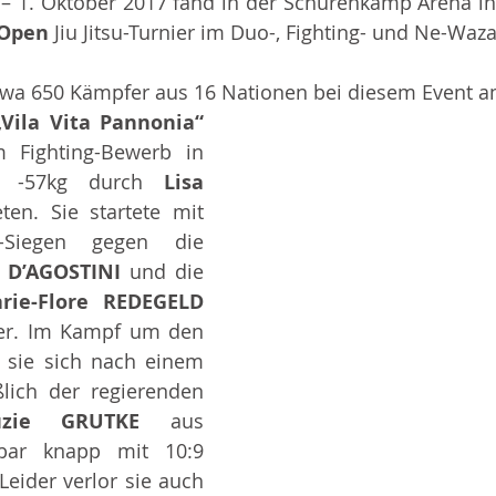
– 1. Oktober 2017 fand in der Schürenkamp Arena in
Open
 Jiu Jitsu-Turnier im Duo-, Fighting- und Ne-Waza
wa 650 Kämpfer aus 16 Nationen bei diesem Event am
„Vila Vita Pannonia“ 
 Fighting-Bewerb in 
8 -57kg durch 
Lisa 
eten. Sie startete mit 
-Siegen gegen die 
 D’AGOSTINI 
und die 
rie-Flore REDEGELD
er. Im Kampf um den 
 sie sich nach einem 
ßlich der regierenden 
uzie GRUTKE 
aus 
bar knapp mit 10:9 
eider verlor sie auch 