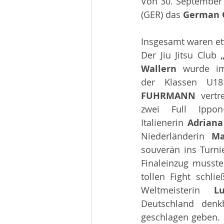
Von 30. September 
Beiträge 2014
Infos
(GER) das 
German 
Insgesamt waren et
Der Jiu Jitsu Club 
Wallern 
wurde im
der Klassen U1
FUHRMANN 
vertr
zwei Full Ippon
Italienerin 
Adriana
Niederländerin 
Ma
souverän ins Turni
Finaleinzug musste
tollen Fight schlie
Weltmeisterin 
L
Deutschland denk
geschlagen geben. L