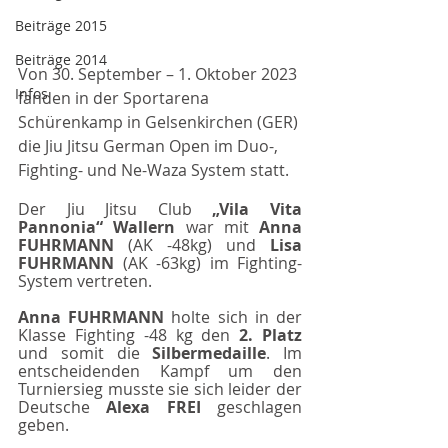
Beiträge 2015
Beiträge 2014
Von 30. September – 1. Oktober 2023 
Infos
fanden in der Sportarena 
Schürenkamp in Gelsenkirchen (GER) 
die Jiu Jitsu German Open im Duo-, 
Fighting- und Ne-Waza System statt.
Der Jiu Jitsu Club 
„Vila Vita 
Pannonia“ Wallern 
war mit 
Anna 
FUHRMANN 
(AK -48kg) und 
Lisa 
FUHRMANN 
(AK -63kg) im Fighting-
System vertreten.
Anna FUHRMANN 
holte sich in der 
Klasse Fighting -48 kg den 
2. Platz 
und somit die 
Silbermedaille
. Im 
entscheidenden Kampf um den 
Turniersieg musste sie sich leider der 
Deutsche 
Alexa FREI 
geschlagen 
geben.