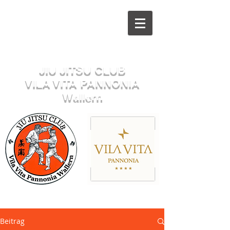
Herzlich willkommen beim
JIU JITSU CLUB
VILA VITA PANNONIA
Wallern
Sektion JUDO
Beitrag