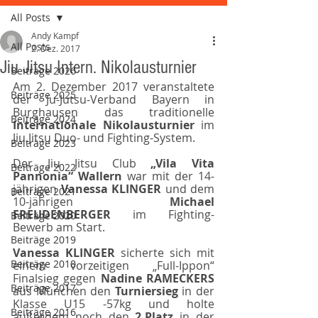
All Posts
Andy Kampf
All Posts
2. Dez. 2017
Jiu Jitsu Intern. Nikolausturnier
Beiträge 2026
Am 2. Dezember 2017 veranstaltete 
Beiträge 2025
der Ju-Jutsu-Verband Bayern in 
Burghausen das traditionelle 
Beiträge 2024
Internationale Nikolausturnier
 im 
Jiu Jitsu Duo- und Fighting-System.
Beiträge 2023
Der Jiu Jitsu Club 
„Vila Vita 
Beiträge 2022
Pannonia“ Wallern 
war mit der 14-
jährigen 
Vanessa KLINGER 
und dem 
Beiträge 2021
10-jährigen 
Michael 
FREUDENBERGER
 im Fighting-
Beiträge 2020
Bewerb am Start.
Beiträge 2019
Vanessa KLINGER 
sicherte sich mit 
Beiträge 2018
einem vorzeitigen „Full-Ippon“ 
Finalsieg gegen 
Nadine RAMECKERS 
Beiträge 2017
aus München den 
Turniersieg 
in der 
Klasse U15 -57kg und holte 
Beiträge 2016
außerdem noch den 
2.Platz 
in der 