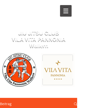
Herzlich willkommen beim
JIU JITSU CLUB
VILA VITA PANNONIA
Wallern
Sektion JUDO
Beitrag