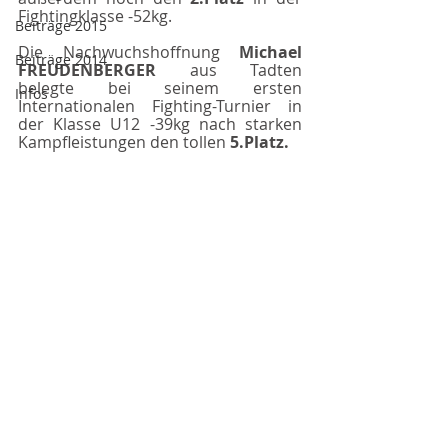
Fightingklasse -52kg.
Beiträge 2015
Die Nachwuchshoffnung 
Michael 
Beiträge 2014
FREUDENBERGER 
aus Tadten 
belegte bei seinem ersten 
Infos
Internationalen Fighting-Turnier in 
der Klasse U12 -39kg nach starken 
Kampfleistungen den tollen 
5.Platz. 
Beiträge 2017