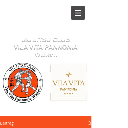
Herzlich willkommen beim
JIU JITSU CLUB
VILA VITA PANNONIA
Wallern
Sektion JUDO
Beitrag