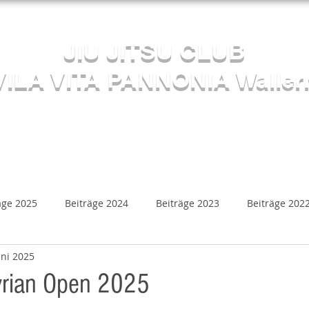
Herzlich willkommen beim
JIU JITSU CLUB
VILA VITA PANNONIA Waller
Sektion JUDO
s
Kalender
Mediathek
Beiträge
Kontakt
äge 2025
Beiträge 2024
Beiträge 2023
Beiträge 202
uni 2025
Beiträge 2018
Beiträge 2017
Beiträge 2016
B
tyrian Open 2025