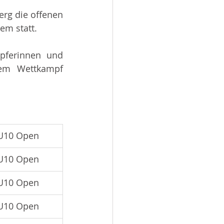
rg die offenen 
em statt.
ferinnen und 
em Wettkampf 
U10 Open
U10 Open
U10 Open
U10 Open