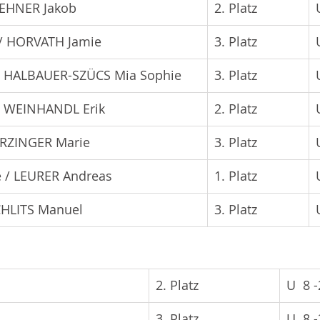
LEHNER Jakob
2. Platz
/ HORVATH Jamie
3. Platz
/ HALBAUER-SZÜCS Mia Sophie
3. Platz
/ WEINHANDL Erik
2. Platz
RZINGER Marie
3. Platz
/ LEURER Andreas    
1. Platz
HLITS Manuel
3. Platz
2. Platz
U  8 
3. Platz
U  8 