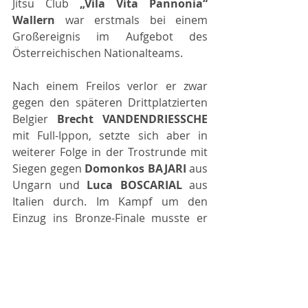
Jitsu Club 
„Vila Vita Pannonia“ 
Wallern 
war erstmals bei einem 
Großereignis im Aufgebot des 
Österreichischen Nationalteams.
Nach einem Freilos verlor er zwar 
gegen den späteren Drittplatzierten 
Belgier 
Brecht VANDENDRIESSCHE 
mit Full-Ippon, setzte sich aber in 
weiterer Folge in der Trostrunde mit 
Siegen gegen 
Domonkos BAJARI 
aus 
Ungarn und 
Luca BOSCARIAL 
aus 
Italien durch. Im Kampf um den 
Einzug ins Bronze-Finale musste er 
sich schließlich dem Niederländer 
Stijn TERHAAR 
geschlagen geben 
und belegte somit bei seiner ersten 
EM-Teilnahme den tollen 
7. Platz 
im 
Fighting U18 -60 kg.