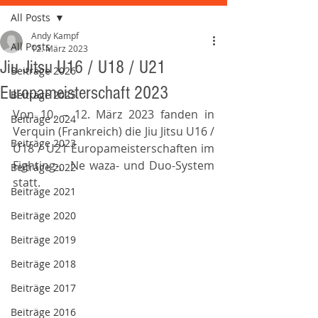
All Posts
Andy Kampf
All Posts
12. März 2023
Jiu Jitsu U16 / U18 / U21
Beiträge 2026
Europameisterschaft 2023
Beiträge 2025
Von 10. – 12. März 2023 fanden in 
Beiträge 2024
Verquin (Frankreich) die Jiu Jitsu U16 / 
Beiträge 2023
U18 / U21 Europameisterschaften im 
Fighting-,  Ne waza- und Duo-System 
Beiträge 2022
statt. 
Beiträge 2021
Beiträge 2020
Beiträge 2019
Beiträge 2018
Beiträge 2017
Beiträge 2016