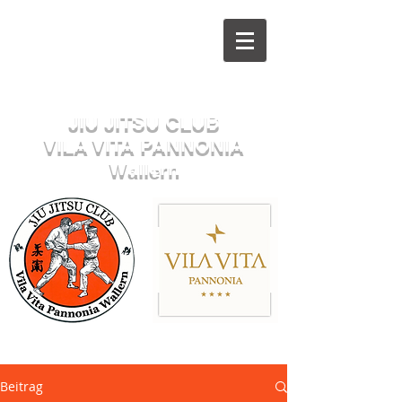
Herzlich willkommen beim
JIU JITSU CLUB
VILA VITA PANNONIA
Wallern
Sektion JUDO
Beitrag