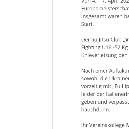
Von 4. – 7. April 20
Beiträge 2014
Infos
Europameisterschaft
Insgesamt waren be
Start.
Der Jiu Jitsu Club 
„V
Fighting U16 -52 Kg
Knieverletzung den 
Nach einer Auftakt
sowohl die Ukrainer
vorzeitig mit „Full 
leider der Italieneri
geben und verpasst
hauchdünn.
Ihr Vereinskollege 