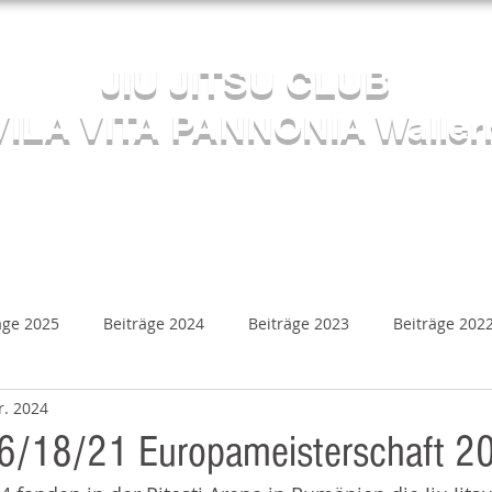
Herzlich willkommen beim
JIU JITSU CLUB
VILA VITA PANNONIA Waller
Sektion JUDO
s
Kalender
Mediathek
Beiträge
Kontakt
äge 2025
Beiträge 2024
Beiträge 2023
Beiträge 202
r. 2024
Beiträge 2018
Beiträge 2017
Beiträge 2016
B
16/18/21 Europameisterschaft 2