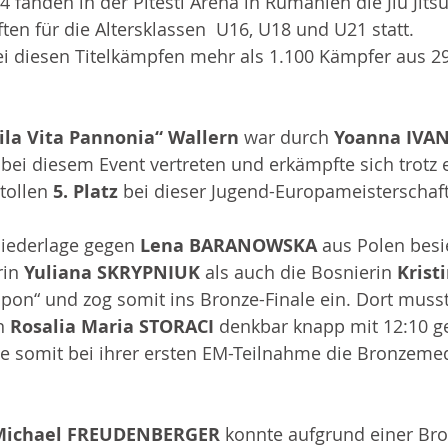
24 fanden in der Pitesti Arena in Rumänien die Jiu Jitsu
en für die Altersklassen  U16, U18 und U21 statt.
i diesen Titelkämpfen mehr als 1.100 Kämpfer aus 2
ila Vita Pannonia“ Wallern 
war durch 
Yoanna IVA
 bei diesem Event vertreten und erkämpfte sich trotz e
tollen 
5. Platz 
bei dieser Jugend-Europameisterschaf
niederlage gegen 
Lena BARANOWSKA 
aus Polen besie
in 
Yuliana SKRYPNIUK 
als auch die Bosnierin 
Krist
Ippon“ und zog somit ins Bronze-Finale ein. Dort musst
n 
Rosalia Maria STORACI 
denkbar knapp mit 12:10 g
e somit
bei ihrer ersten EM-Teilnahme die Bronzemed
Michael FREUDENBERGER 
konnte aufgrund einer Bron