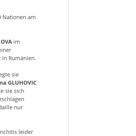
 
9 Nationen am 
NOVA 
im 
iner 
t in Rumänien.
gte sie 
ina GLUHOVIC 
e sie sich 
eschlagen 
aille nur 
chitis leider 