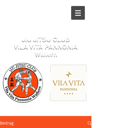
Herzlich willkommen beim
JIU JITSU CLUB
VILA VITA PANNONIA
Wallern
Sektion JUDO
Beitrag