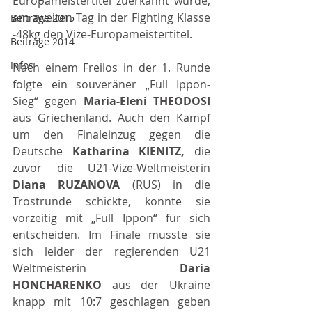
Europameistertitel zuerkannt wurde, 
am zweiten Tag in der Fighting Klasse 
Beiträge 2015
-48kg den Vize-Europameistertitel.
Beiträge 2014
Infos
Nach einem Freilos in der 1. Runde 
folgte ein souveräner „Full Ippon-
Sieg“ gegen 
Maria-Eleni THEODOSI 
aus Griechenland. Auch den Kampf 
um den Finaleinzug gegen die 
Deutsche 
Katharina KIENITZ, 
die 
zuvor die U21-Vize-Weltmeisterin 
Diana RUZANOVA 
(RUS) in die 
Trostrunde schickte, konnte sie 
vorzeitig mit „Full Ippon“ für sich 
entscheiden. Im Finale musste sie 
sich leider der regierenden U21 
Weltmeisterin 
Daria 
HONCHARENKO 
aus der Ukraine 
knapp mit 10:7 geschlagen geben 