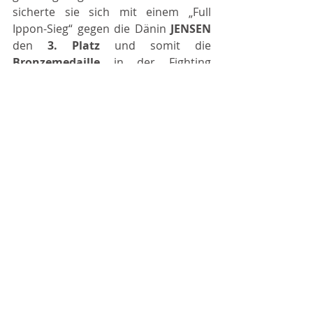
sicherte sie sich mit einem „Full 
Ippon-Sieg“ gegen die Dänin 
JENSEN 
den 
3. Platz 
und somit die 
Bronzemedaille 
in der Fighting 
Klasse U15 -57kg.  
Beiträge 2016