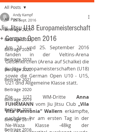
All Posts
Andy Kampf
All Posts
25. Sept. 2016
Jiu Jitsu U18 Europameisterschaft
Beiträge 2026
+ German Open 2016
Beiträge 2025
Am 24. und 25. September 2016 
Beiträge 2024
fanden in der Veltins-Arena 
Beiträge 2023
Gelsenkirchen (Arena auf Schalke) die 
Jiu Jitsu Europameisterschaften (U18) 
Beiträge 2022
sowie die German Open U10 - U15, 
Beiträge 2021
U21 und Allgemeine Klasse statt.
Beiträge 2020
Die U21 WM-Dritte 
Anna 
Beiträge 2019
FUHRMANN 
vom Jiu Jitsu Club 
„Vila 
Beiträge 2018
Vita Pannonia“ Wallern 
erkämpfte, 
nachdem ihr am ersten Tag in der 
Beiträge 2017
Ne-Waza Klasse -48kg der 
Beiträge 2016