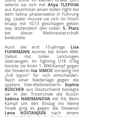
stand somit im kleinen Finale. Dort 
lieferte sie sich mit 
Aliya TLEPOVA 
aus Kasachstan einen tollen Fight bei 
dem Selina phasenweise in Führung 
lag. Leider musste sie sich im Finish 
knapp mit 10:13 geschlagen geben 
was letztendlich den tollen 
5. Platz 
bei dieser Weltmeisterschaft 
bedeutete.
Auch die erst 15-jährige 
Lisa 
FUHRMANN 
konnte bei ihrem WM-
Debüt mit tollen Leistungen 
überzeugen. Im Fighting U18 -57kg 
konnte sie ihren 1. WM-Kampf gegen 
die Slowenin 
Iva SIMCIC 
vorzeitig mit 
„Full Ippon“ für sich entscheiden. 
Nach einer Niederlage gegen die 
spätere Vize-Weltmeisterin 
Sophie 
BÜSCHER 
aus Deutschland besiegte 
sie in der Trostrunde die Russin 
Sabina NARIMANOVA 
mit 9:6. Beim 
Kampf um den Einzug ins kleine 
Finale ging es gegen die Slowenin 
Lena KOSTANJSEK 
nach einem 