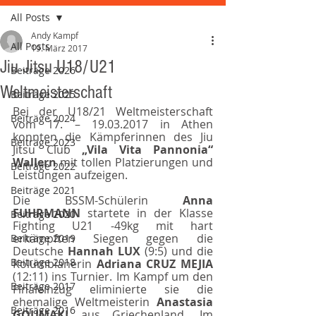
All Posts
Andy Kampf
All Posts
19. März 2017
Jiu Jitsu U18/U21
Beiträge 2026
Weltmeisterschaft
Beiträge 2025
Bei der U18/21 Weltmeisterschaft 
Beiträge 2024
vom 17. – 19.03.2017 in Athen 
konnten die Kämpferinnen des Jiu 
Beiträge 2023
Jitsu Club 
„Vila Vita Pannonia“ 
Wallern 
mit tollen Platzierungen und 
Beiträge 2022
Leistungen aufzeigen.
Beiträge 2021
Die BSSM-Schülerin 
Anna 
FUHRMANN 
startete in der Klasse 
Beiträge 2020
Fighting U21 -49kg mit hart 
erkämpften Siegen gegen die 
Beiträge 2019
Deutsche 
Hannah LUX 
(9:5) und die 
Beiträge 2018
Kolumbianerin 
Adriana CRUZ MEJIA 
(12:11) ins Turnier. Im Kampf um den 
Beiträge 2017
Finaleinzug eliminierte sie die 
ehemalige Weltmeisterin 
Anastasia 
Beiträge 2016
GOUMAKI 
aus Griechenland. Im 