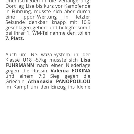
Unentschieden in die Verlängerung. 
Dort lag Lisa bis kurz vor Kampfende 
in Führung, musste sich aber durch 
eine Ippon-Wertung in letzter 
Sekunde denkbar knapp mit 10:9 
geschlagen geben und belegte somit 
bei ihrer 1. WM-Teilnahme den tollen 
7. Platz.
Auch im Ne waza-System in der 
Klasse U18 -57kg musste sich 
Lisa 
FUHRMANN 
nach einer Niederlage 
gegen die Russin 
Valeriia FOKINA 
und einem 7:0 Sieg gegen die 
Griechin 
Athanasia PANOPOULOU 
im Kampf um den Einzug ins kleine 
Finale nach einem 0:0 gegen die 
Kolumbianerin 
Stefanny ALZATE 
VERA 
nur mit einem kleinen 
technischen Vorteil knapp 
geschlagen geben und holte somit 
ebenfalls den 
7. Platz 
in dieser 
Klasse.