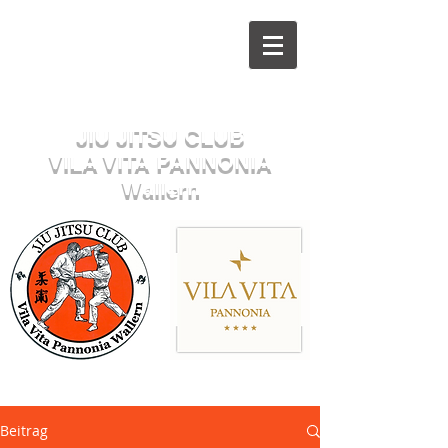
Herzlich willkommen beim
JIU JITSU CLUB
VILA VITA PANNONIA
Wallern
Sektion JUDO
Beitrag