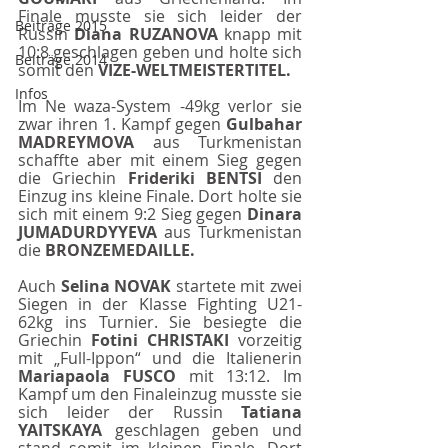
Finale musste sie sich leider der 
Beiträge 2015
Russin 
Diana RUZANOVA 
knapp mit 
10:8 geschlagen geben und holte sich 
Beiträge 2014
somit den
 VIZE-WELTMEISTERTITEL.
Infos
Im Ne waza-System -49kg verlor sie 
zwar ihren 1. Kampf gegen 
Gulbahar 
MADREYMOVA 
aus Turkmenistan 
schaffte aber mit einem Sieg gegen 
die Griechin 
Frideriki BENTSI 
den 
Einzug ins kleine Finale. Dort holte sie 
sich mit einem 9:2 Sieg gegen 
Dinara 
JUMADURDYYEVA 
aus Turkmenistan 
die 
BRONZEMEDAILLE.
Auch 
Selina NOVAK 
startete mit zwei 
Siegen in der Klasse Fighting U21-
62kg ins Turnier. Sie besiegte die 
Griechin 
Fotini CHRISTAKI 
vorzeitig 
mit „Full-Ippon“ und die Italienerin 
Mariapaola FUSCO 
mit 13:12. Im 
Kampf um den Finaleinzug musste sie 
sich leider der Russin 
Tatiana 
YAITSKAYA 
geschlagen geben und 