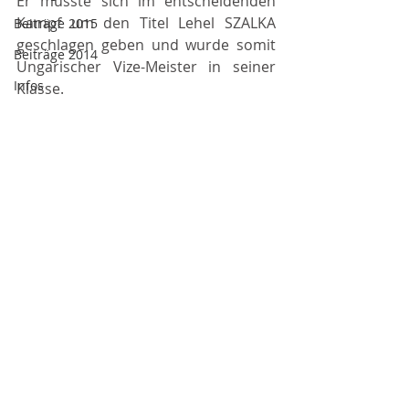
Er musste sich im entscheidenden 
Kampf um den Titel Lehel SZALKA 
Beiträge 2015
geschlagen geben und wurde somit 
Beiträge 2014
Ungarischer Vize-Meister in seiner 
Infos
Klasse.