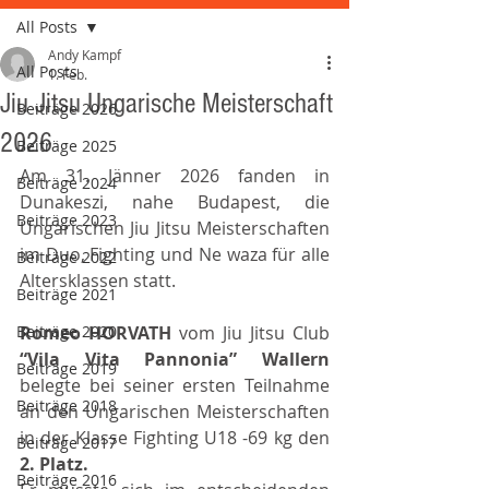
All Posts
Andy Kampf
All Posts
1. Feb.
Jiu Jitsu Ungarische Meisterschaft
Beiträge 2026
2026
Beiträge 2025
Am 31. Jänner 2026 fanden in 
Beiträge 2024
Dunakeszi, nahe Budapest, die 
Beiträge 2023
Ungarischen Jiu Jitsu Meisterschaften 
im Duo, Fighting und Ne waza für alle 
Beiträge 2022
Altersklassen statt.
Beiträge 2021
Beiträge 2020
Romeo HORVATH 
vom Jiu Jitsu Club 
“Vila Vita Pannonia” Wallern 
Beiträge 2019
belegte bei seiner ersten Teilnahme 
Beiträge 2018
an den Ungarischen Meisterschaften 
in der Klasse Fighting U18 -69 kg den 
Beiträge 2017
2. Platz.
Beiträge 2016