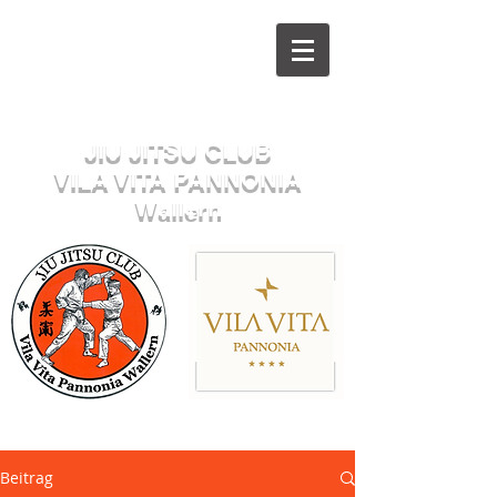
Herzlich willkommen beim
JIU JITSU CLUB
VILA VITA PANNONIA
Wallern
Sektion JUDO
Beitrag