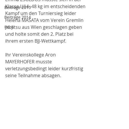
Klasse U14 -48 kg im entscheidenden 
Beiträge 2015
Kampf um den Turniersieg leider 
Beiträge 2014
Helena MASATA vom Verein Gremlin 
Jiu Jitsu aus Wien geschlagen geben 
Infos
und holte somit den 2. Platz bei 
ihrem ersten BJJ-Wettkampf.
Ihr Vereinskollege Aron 
MAYERHOFER musste 
verletzungsbedingt leider kurzfristig 
seine Teilnahme absagen.          