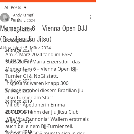
All Posts
Andy Kampf
All Posts
3. März 2024
Momentum 6 – Vienna Open BJJ
Beiträge 2026
(Brazilian Jiu Jitsu)
Beiträge 2025
Aktualisiert:
5. März 2024
Beiträge 2024
Am 2. März 2024 fand im BSFZ 
Beiträge 2023
Südstadt in Maria Enzersdorf das 
Momentum 6 – Vienna Open BJJ-
Beiträge 2022
Turnier Gi & NoGi statt.
Beiträge 2021
Insgesamt waren knapp 300 
Teilnehmer bei diesem Brazilian Jiu 
Beiträge 2020
Jitsu-Turnier am Start.
Beiträge 2019
Mit der Apetlonerin Emma 
Beiträge 2018
ZSOLDOS nahm der Jiu Jitsu Club 
„Vila Vita Pannonia“ Wallern erstmals 
Beiträge 2017
auch bei einem BJJ-Turnier teil.
Beiträge 2016
Emma ZSOLDOS musste sich in der 