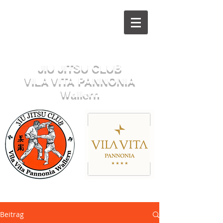
Herzlich willkommen beim
JIU JITSU CLUB
VILA VITA PANNONIA
Wallern
Sektion JUDO
Beitrag