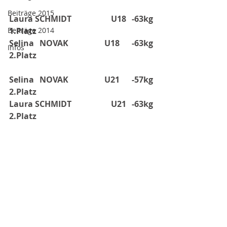
Beiträge 2015
Laura SCHMIDT
U18
-63kg
Beiträge 2014
1.Platz
Selina NOVAK
U18
-63kg
Infos
2.Platz
Selina NOVAK
U21
-57kg
2.Platz
Laura SCHMIDT
U21
-63kg
2.Platz