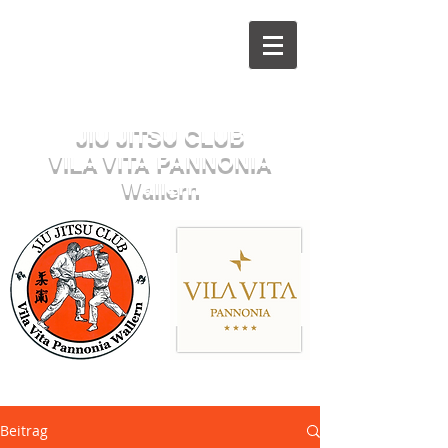
Herzlich willkommen beim
JIU JITSU CLUB
VILA VITA PANNONIA
Wallern
Sektion JUDO
Beitrag