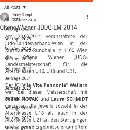
All Posts
Andy Kampf
All Posts
23. März 2014
Offene Wiener JUDO-LM 2014
Beiträge 2026
Am 23.03.2014 veranstaltete der 
Beiträge 2025
Judo-Landesverband-Wien in der 
Beiträge 2024
Kurt-Kucera-Rundhalle in 1100 Wien 
die Offene Wiener JUDO-
Beiträge 2023
Landesmeisterschaft für die 
Beiträge 2022
Altersklassen U16, U18 und U21.
Beiträge 2021
Der JC 
“Vila Vita Pannonia” Wallern 
Beiträge 2020
war bei dieser Meisterschaft mit 
Beiträge 2019
Selina NOVAK
 und 
Laura SCHMIDT
vertreten, die jeweils sowohl in der 
Beiträge 2018
Altersklasse U18 als auch in der 
Beiträge 2017
Altersklasse U21 an den Start gingen 
und folgende Ergebnisse erkämpften:
Beiträge 2016