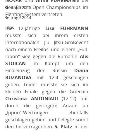
NOVAK 
und 
Anna FUHRMANN 
bei 
den Balkan Open Championships im 
Beiträge 2015
Fighting-System vertreten.
Beiträge 2014
Infos
Die 12-jährige 
Lisa FUHRMANN 
musste sich bei ihrem ersten 
Internationalen Jiu Jitsu-Großevent 
nach einem Freilos und einem „Full-
Ippon“-Sieg gegen die Rumänin 
Alis 
STOICAN 
im Kampf um den 
Finaleinzug der Russin 
Diana 
RUZANOVA 
mit 12:4 geschlagen 
geben. Leider musste sie sich im 
kleinen Finale gegen die Griechin 
Christina ANTONIADI 
(12:12) nur 
durch die geringere Anzahl an 
„Ippon“-Wertungen ebenfalls 
geschlagen geben und belegte somit 
den hervorragenden 
5. Platz 
in der 