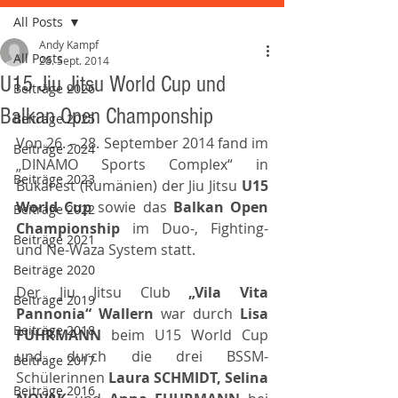
All Posts
Andy Kampf
All Posts
28. Sept. 2014
U15 Jiu Jitsu World Cup und
Beiträge 2026
Balkan Open Champonship
Beiträge 2025
Von 26. – 28. September 2014 fand im 
Beiträge 2024
„DINAMO Sports Complex“ in 
Beiträge 2023
Bukarest (Rumänien) der Jiu Jitsu 
U15 
World Cup
 sowie das 
Balkan Open 
Beiträge 2022
Championship 
im Duo-, Fighting- 
Beiträge 2021
und Ne-Waza System statt.
Beiträge 2020
Der Jiu Jitsu Club 
„Vila Vita 
Beiträge 2019
Pannonia“ Wallern 
war durch 
Lisa 
Beiträge 2018
FUHRMANN 
beim U15 World Cup 
und durch die drei BSSM-
Beiträge 2017
Schülerinnen 
Laura SCHMIDT, Selina 
Beiträge 2016