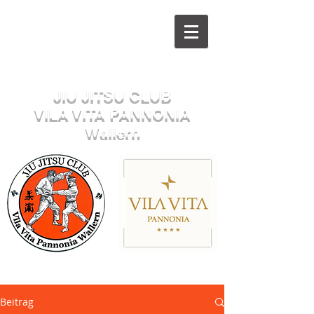
Herzlich willkommen beim
JIU JITSU CLUB
VILA VITA PANNONIA
Wallern
Sektion JUDO
Beitrag