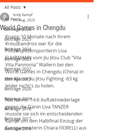
All Posts
Andy Kampf
All Posts
11. Aug. 2025
World Games in Chengdu
Beiträge 2026
Knapp 10 Monate nach ihrem 
Beiträge 2025
Kreuzbandriss war für die 
Beiträge 2024
Polizeispitzensportlerin Lisa 
FUHRMANN vom Jiu Jitsu Club "Vila 
Beiträge 2023
Vita Pannonia" Wallern bei den 
Beiträge 2022
World Games in Chengdu (China) in 
der Klasse Jiu Jitsu Fighting -63 kg 
Beiträge 2021
leider nicht's zu holen.
Beiträge 2020
Beiträge 2019
Nach einer 14:6 Auftaktniederlage 
gegen die Dänin Liva TANZER  
Beiträge 2018
musste sie sich im entscheidenden 
Beiträge 2017
Kampf um den Halbfinal-Einzug der 
Europameisterin Chiara FIORELLI aus 
Beiträge 2016