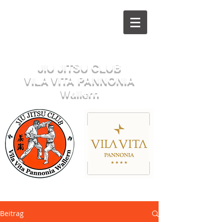
Herzlich willkommen beim
JIU JITSU CLUB
VILA VITA PANNONIA
Wallern
Sektion JUDO
Beitrag